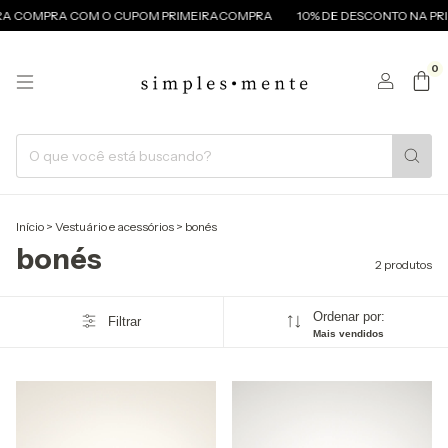
IRA COMPRA COM O CUPOM PRIMEIRACOMPRA
10% DE DESCONTO NA PR
0
Início
>
Vestuário e acessórios
>
bonés
bonés
2 produtos
Ordenar por:
Filtrar
Mais vendidos