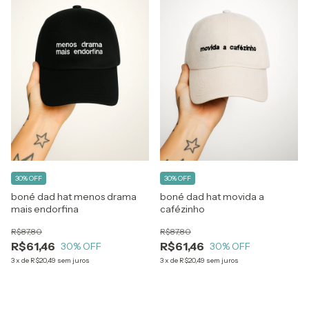
30% OFF
30% OFF
boné dad hat menos drama
boné dad hat movida a
mais endorfina
cafézinho
R$87,80
R$87,80
R$61,46
R$61,46
30
% OFF
30
% OFF
3
x
de
R$20,49
sem juros
3
x
de
R$20,49
sem juros